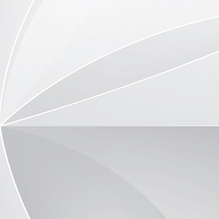
Gruppenbild
gute Laune beim Parkspaziergang