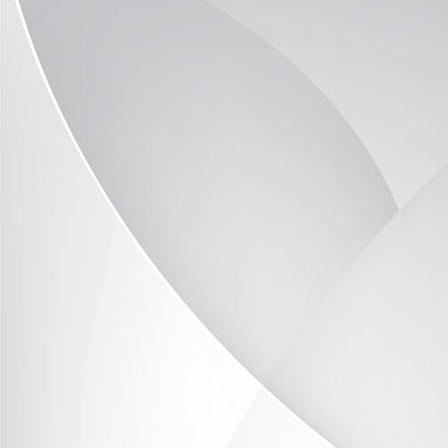
P1090582