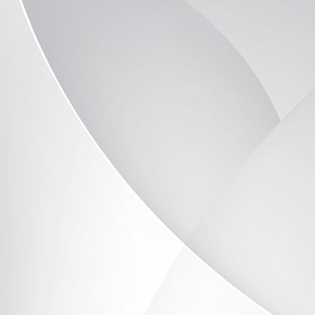
P1090579