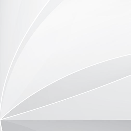
P1090569