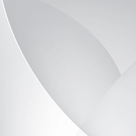
P1090570