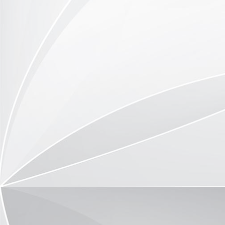
P1090585