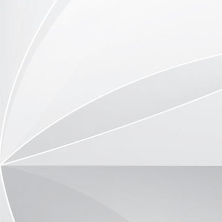
P1090581