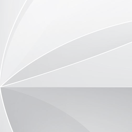
P1090588