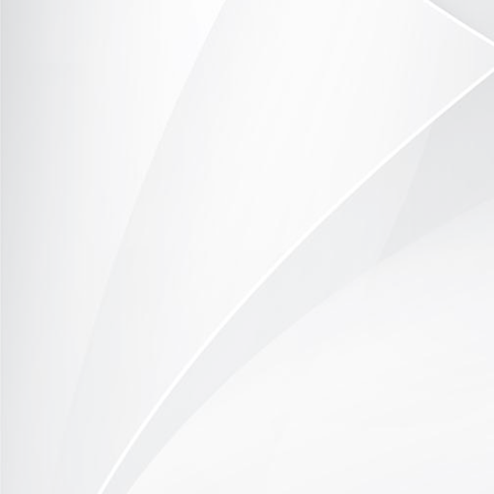
P1090578