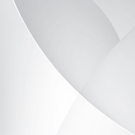
P1090591