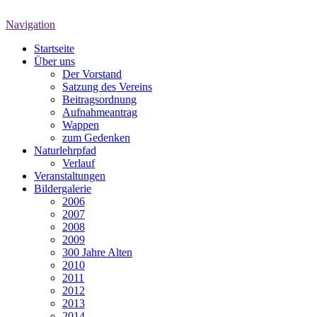
Navigation
Startseite
Über uns
Der Vorstand
Satzung des Vereins
Beitragsordnung
Aufnahmeantrag
Wappen
zum Gedenken
Naturlehrpfad
Verlauf
Veranstaltungen
Bildergalerie
2006
2007
2008
2009
300 Jahre Alten
2010
2011
2012
2013
2014