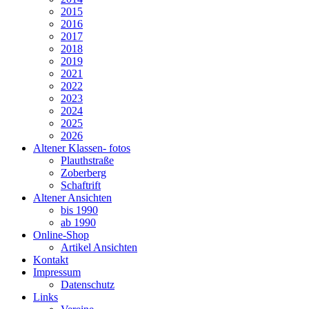
2015
2016
2017
2018
2019
2021
2022
2023
2024
2025
2026
Altener Klassen- fotos
Plauthstraße
Zoberberg
Schaftrift
Altener Ansichten
bis 1990
ab 1990
Online-Shop
Artikel Ansichten
Kontakt
Impressum
Datenschutz
Links