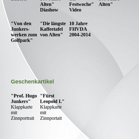
Alten"
Festwoche"
Alten"
Diashow
Video
"Von den
"Die längste
10 Jahre
Junkers-
Kaffeetafel
FHVDA
werken zum
von Alten"
2004-2014
Golfpark"
Geschenkartikel
"Prof. Hugo
"Fürst
Junkers"
Leopold I."
Klappkarte
Klappkarte
mit
mit
Zinnportrait
Zinnportait