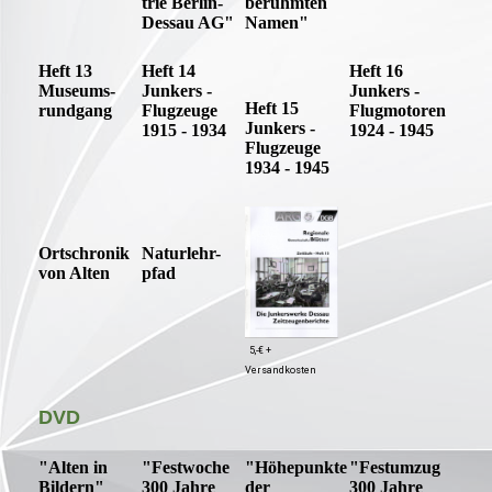
trie Berlin-
berühmten
Dessau AG"
Namen"
Heft 13
Heft 14
Heft 16
Museums-
Junkers -
Junkers -
Heft 15
rundgang
Flugzeuge
Flugmotoren
Junkers -
1915 - 1934
1924 - 1945
Flugzeuge
1934 - 1945
Ortschronik
Naturlehr-
von Alten
pfad
5,-€ +
Versandkosten
DVD
"Alten in
"Festwoche
"Höhepunkte
"Festumzug
Bildern"
300 Jahre
der
300 Jahre