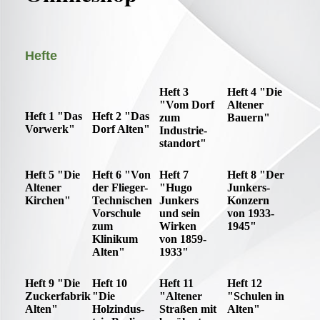
Hefte
Heft 3
Heft 4 "Die
"Vom Dorf
Altener
Heft 1 "Das
Heft 2 "Das
zum
Bauern"
Vorwerk"
Dorf Alten"
Industrie-
standort"
Heft 5 "Die
Heft 6 "Von
Heft 7
Heft 8 "Der
Altener
der Flieger-
"Hugo
Junkers-
Kirchen"
Technischen
Junkers
Konzern
Vorschule
und sein
von 1933-
zum
Wirken
1945"
Klinikum
von 1859-
Alten"
1933"
Heft 9 "Die
Heft 10
Heft 11
Heft 12
Zuckerfabrik
"Die
"Altener
"Schulen in
Alten"
Holzindus-
Straßen mit
Alten"