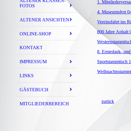
ALTENER KLASSEN-
1. Mitgliedervers
FOTOS
4. Museumsfest 04
ALTENER ANSICHTEN
Vereinsfahrt ins R
800 Jahre Anhalt 0
ONLINE-SHOP
Westernstammtisc
KONTAKT
8. Erntedank- und 
IMPRESSUM
Sportstammtisch 1
Weihnachtsstammt
LINKS
GÄSTEBUCH
zurück
MITGLIEDERBEREICH